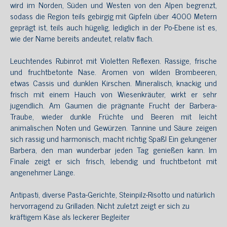
wird im Norden, Süden und Westen von den Alpen begrenzt,
sodass die Region teils gebirgig mit Gipfeln über 4000 Metern
geprägt ist, teils auch hügelig, lediglich in der Po-Ebene ist es,
wie der Name bereits andeutet, relativ flach.
Leuchtendes Rubinrot mit Violetten Reflexen. Rassige, frische
und fruchtbetonte Nase. Aromen von wilden Brombeeren,
etwas Cassis und dunklen Kirschen. Mineralisch, knackig und
frisch mit einem Hauch von Wiesenkräuter, wirkt er sehr
jugendlich. Am Gaumen die prägnante Frucht der Barbera-
Traube, wieder dunkle Früchte und Beeren mit leicht
animalischen Noten und Gewürzen. Tannine und Säure zeigen
sich rassig und harmonisch, macht richtig Spaß! Ein gelungener
Barbera, den man wunderbar jeden Tag genießen kann. Im
Finale zeigt er sich frisch, lebendig und fruchtbetont mit
angenehmer Länge.
Antipasti, diverse Pasta-Gerichte, Steinpilz-Risotto und natürlich
hervorragend zu Grilladen. Nicht zuletzt zeigt er sich zu
kräftigem Käse als leckerer Begleiter